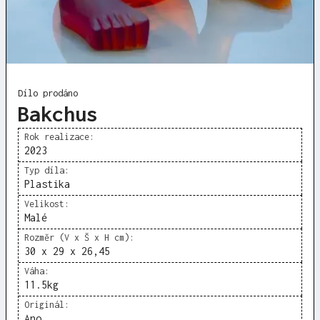
Dílo prodáno
Bakchus
Rok realizace:
2023
Typ díla:
Plastika
Velikost:
Malé
Rozměr (V x Š x H cm):
30 x 29 x 26,45
Váha:
11.5
kg
Originál:
Ano