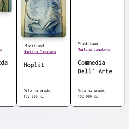
Plastika
od
Plastika
od
á
Martina Janáková
Martina Janáková
zda
Commedia
Hoplit
Dell` Arte
Dílo na prodej
Dílo na prodej
168 000 Kč
162 000 Kč