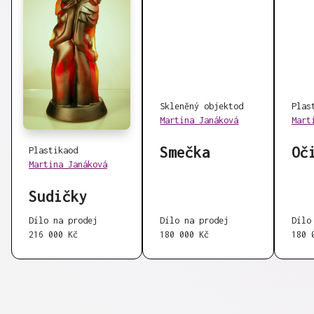
Skleněný objekt
od
Plas
Martina Janáková
Mart
Smečka
Oč
Plastika
od
Martina Janáková
Sudičky
Dílo na prodej
Dílo na prodej
Dílo
216 000 Kč
180 000 Kč
180 