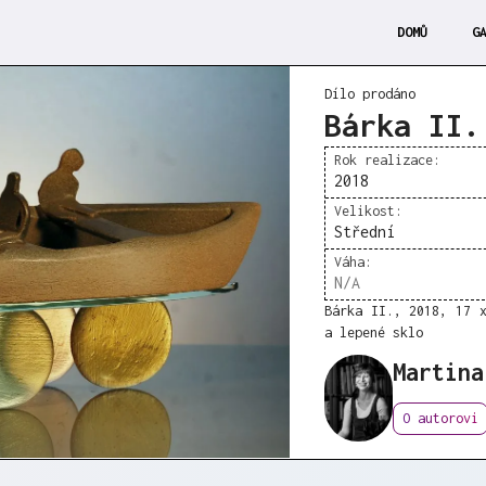
DOMŮ
G
Dílo prodáno
Bárka II.
Rok realizace:
2018
Velikost:
Střední
Váha:
N/A
Bárka II., 2018, 17 
a lepené sklo
Martina
O autorovi