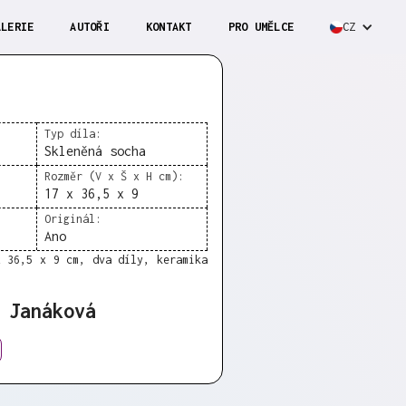
ALERIE
AUTOŘI
KONTAKT
PRO UMĚLCE
CZ
Typ díla:
Skleněná socha
Rozměr (V x Š x H cm):
17 x 36,5 x 9
Originál:
Ano
x 36,5 x 9 cm, dva díly, keramika
 Janáková