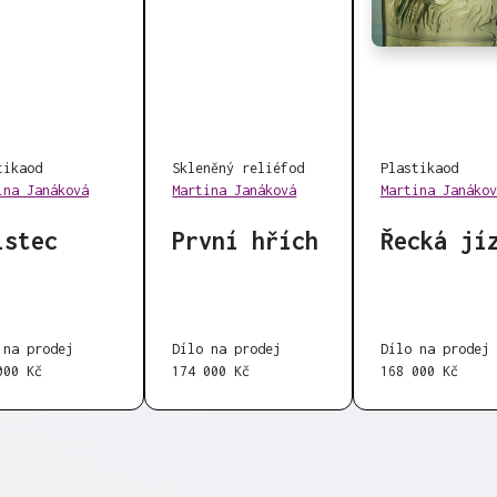
tika
od
Skleněný reliéf
od
Plastika
od
ina Janáková
Martina Janáková
Martina Janákov
istec
První hřích
Řecká jí
 na prodej
Dílo na prodej
Dílo na prodej
000 Kč
174 000 Kč
168 000 Kč