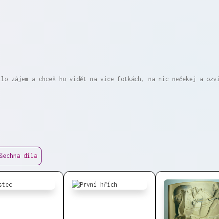
ílo zájem a chceš ho vidět na více fotkách, na nic nečekej a ozv
šechna díla