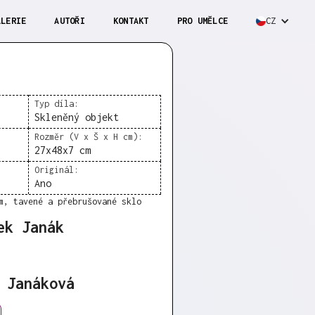
ALERIE
AUTOŘI
KONTAKT
PRO UMĚLCE
CZ
Typ díla:
Skleněný objekt
Rozměr (V x Š x H cm):
27x48x7 cm
Originál:
Ano
m, tavené a přebrušované sklo
ek Janák
 Janáková