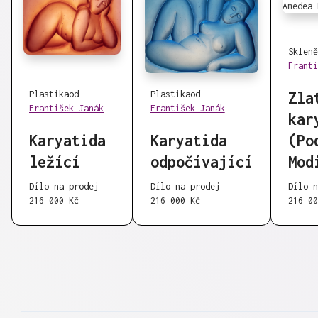
Skleně
Franti
Plastika
od
Plastika
od
Zla
František Janák
František Janák
kar
Karyatida
Karyatida
(Po
ležící
odpočívající
Mod
Dílo na prodej
Dílo na prodej
Dílo n
216 000 Kč
216 000 Kč
216 00