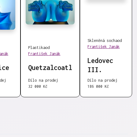
Skleněná socha
od
František Janák
Plastika
od
anák
František Janák
Ledovec
ice
Quetzalcoatl
III.
Dílo na prodej
dej
Dílo na prodej
186 000 Kč
32 000 Kč