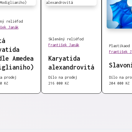
ný reliéf
od
šek Janák
tá
Skleněný reliéf
od
František Janák
Plastika
od
yatida
František J
dle Amedea
Karyatida
Slavon
iglianiho)
alexandrovitá
a prodej
Dílo na prodej
Dílo na pro
0 Kč
216 000 Kč
204 000 Kč