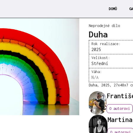
DOMŮ
G
Neprodejné dílo
Duha
Rok realizace:
2025
Velikost:
Střední
Váha:
N/A
Duha, 2025, 27x48x7 c
Františ
O autorovi
Martina
O autorovi