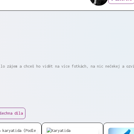
ílo zájem a chceš ho vidět na více fotkách, na nic nečekej a ozv
šechna díla