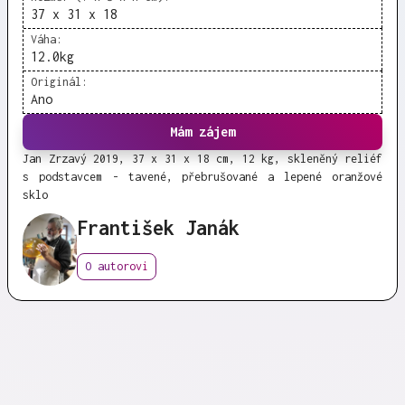
37 x 31 x 18
Váha:
12.0
kg
Originál:
Ano
Mám zájem
Jan Zrzavý 2019, 37 x 31 x 18 cm, 12 kg, skleněný reliéf
s podstavcem - tavené, přebrušované a lepené oranžové
sklo
František Janák
O autorovi