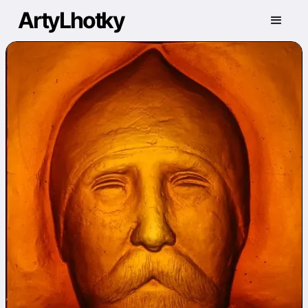
ArtyLhotky