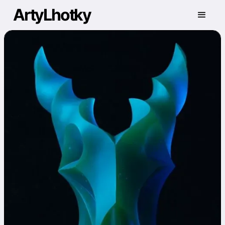
ArtyLhotky