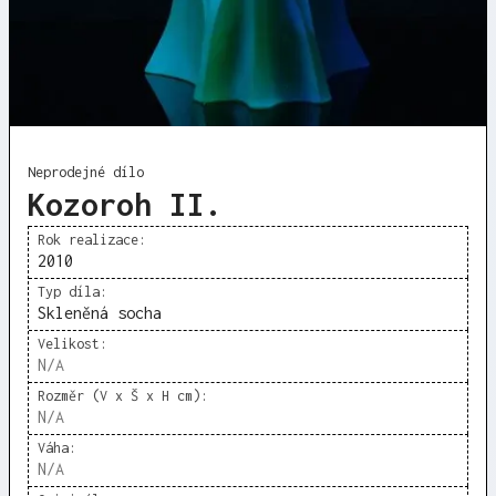
Neprodejné dílo
Kozoroh II.
Rok realizace:
2010
Typ díla:
Skleněná socha
Velikost:
N/A
Rozměr (V x Š x H cm):
N/A
Váha:
N/A