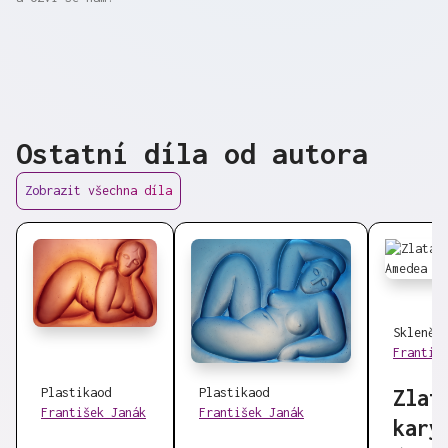
Ostatní díla od autora
Zobrazit všechna díla
Skleněn
Františ
Plastika
od
Plastika
od
Zlat
František Janák
František Janák
kary