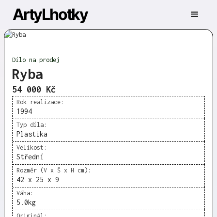
ArtyLhotky
Dílo na prodej
Ryba
54 000 Kč
Rok realizace:
1994
Typ díla:
Plastika
Velikost:
Střední
Rozměr (V x Š x H cm):
42 x 25 x 9
Váha:
5.0
kg
Originál: