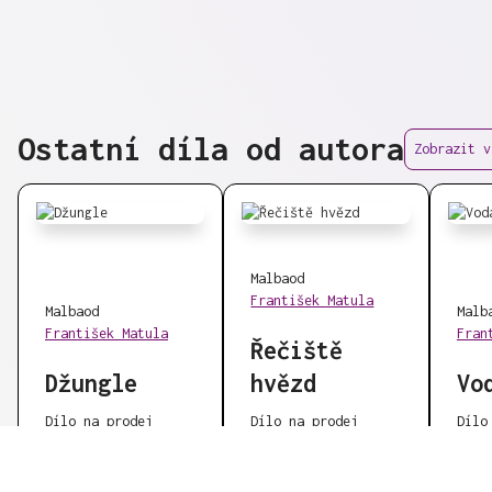
Ostatní díla od autora
Zobrazit v
Malba
od
František Matula
Malba
od
Malb
František Matula
Fran
Řečiště
Džungle
hvězd
Vo
Dílo na prodej
Dílo na prodej
Dílo
18 500 Kč
18 500 Kč
18 5