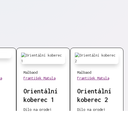
Malba
od
Malba
od
a
František Matula
František Matula
Orientální
Orientální
koberec 1
koberec 2
Dílo na prodej
Dílo na prodej
18 500 Kč
18 500 Kč