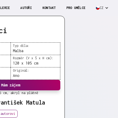
ALERIE
AUTOŘI
KONTAKT
PRO UMĚLCE
CZ
ci
Typ díla:
Malba
Rozměr (V x Š x H cm):
120 x 105 cm
Originál:
Ano
Mám zájem
5 cm, akryl na plátně
rantišek Matula
 autorovi