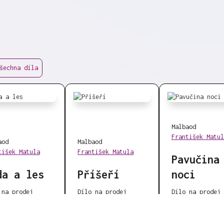
šechna díla
Malba
od
František Matul
a
od
Malba
od
tišek Matula
František Matula
Pavučina
da a les
Příšeří
noci
 na prodej
Dílo na prodej
Dílo na prodej
00 Kč
18 500 Kč
18 500 Kč