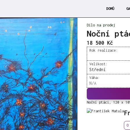
DOMŮ
G
Dílo na prodej
Noční ptá
18 500 Kč
Rok realizace:
Velikost:
Střední
Váha:
N/A
Noční ptáci, 120 x 10
F
O