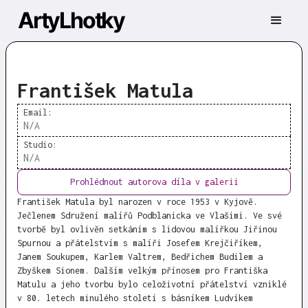
ArtyLhotky
František Matula
Email:
N/A
Studio:
N/A
Prohlédnout autorova díla v galerii
František Matula byl narozen v roce 1953 v Kyjově.
Ječlenem Sdružení malířů Podblanicka ve Vlašimi. Ve své
tvorbě byl ovlivěn setkáním s lidovou malířkou Jiřinou
Spurnou a přátelstvím s malíři Josefem Krejčiříkem,
Janem Soukupem, Karlem Valtrem, Bedřichem Budilem a
Zbyškem Sionem. Dalším velkým přínosem pro Františka
Matulu a jeho tvorbu bylo celoživotní přátelství vzniklé
v 80. letech minulého století s básníkem Ludvíkem