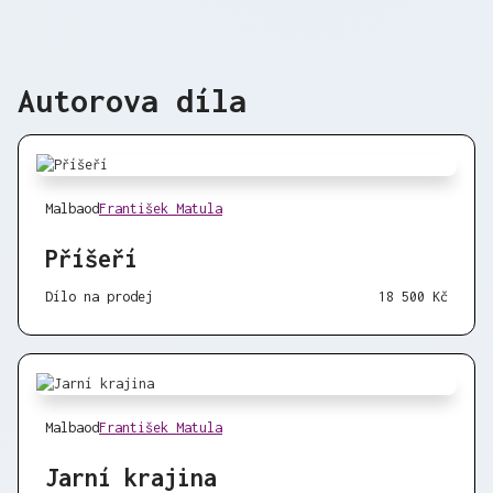
Autorova díla
Malba
od
František Matula
Příšeří
Dílo na prodej
18 500 Kč
Malba
od
František Matula
Jarní krajina