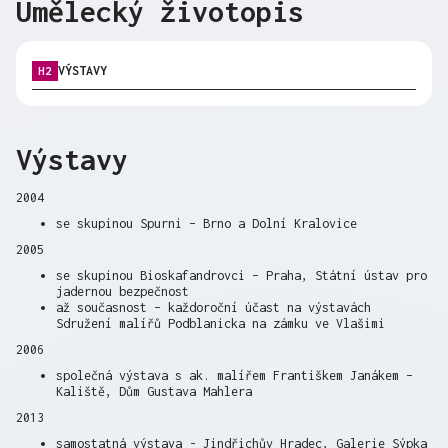
Umělecký životopis
VÝSTAVY
H2
Výstavy
2004
se skupinou Spurni – Brno a Dolní Kralovice
2005
se skupinou Bioskafandrovci – Praha, Státní ústav pro
jadernou bezpečnost
až současnost – každoroční účast na výstavách
Sdružení malířů Podblanicka na zámku ve Vlašimi
2006
společná výstava s ak. malířem Františkem Janákem –
Kaliště, Dům Gustava Mahlera
2013
samostatná výstava - Jindřichův Hradec, Galerie Sýpka