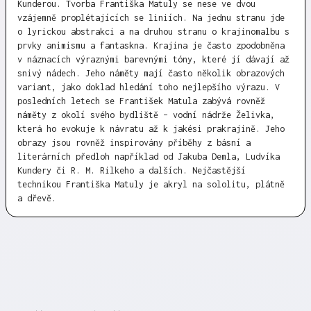
Kunderou. Tvorba Františka Matuly se nese ve dvou
vzájemně proplétajících se liniích. Na jednu stranu jde
o lyrickou abstrakci a na druhou stranu o krajinomalbu s
prvky animismu a fantaskna. Krajina je často zpodobněna
v náznacích výraznými barevnými tóny, které jí dávají až
snivý nádech. Jeho náměty mají často několik obrazových
variant, jako doklad hledání toho nejlepšího výrazu. V
posledních letech se František Matula zabývá rovněž
náměty z okolí svého bydliště – vodní nádrže Želivka,
která ho evokuje k návratu až k jakési prakrajině. Jeho
obrazy jsou rovněž inspirovány příběhy z básní a
literárních předloh například od Jakuba Demla, Ludvíka
Kundery či R. M. Rilkeho a dalších. Nejčastější
technikou Františka Matuly je akryl na sololitu, plátně
a dřevě.